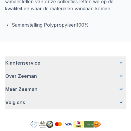
samenstellen van onze collecties letten we op de
kwaliteit en waar de materialen vandaan komen.
Samenstelling Polypropyleen100%
Klantenservice
Over Zeeman
Veelgestelde vragen
Contact
Meer Zeeman
Wie wij zijn
Bezorgen
Ons verhaal
Betalen
Volg ons
Veiligheidswaarschuwing
Hoe wij verantwoord ondernemen
Retourneren
Affiliate programma
Werken bij Zeeman
Garantie
Facebook
Fraude en nepacties
Zeeman Corporate
Account
Pinterest
Gratis romperactie
MVO jaarverslag
Winkels