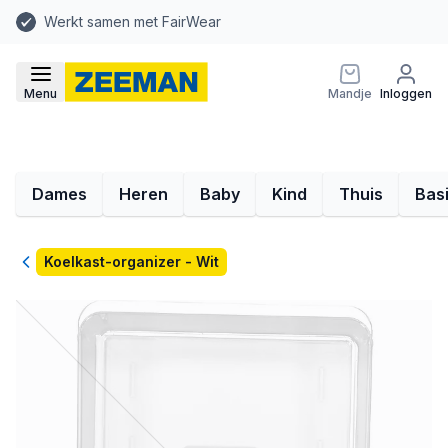
Werkt samen met FairWear
Menu
Mandje
Inloggen
Dames
Heren
Baby
Kind
Thuis
Bas
Terug
Koelkast-organizer - Wit