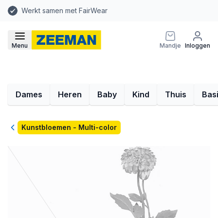
Werkt samen met FairWear
Menu
Mandje
Inloggen
Dames
Heren
Baby
Kind
Thuis
Bas
Terug
Kunstbloemen - Multi-color