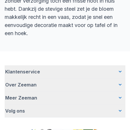
zonder verzorging toch een frisse noot in huis
hebt. Dankzij de stevige steel zet je de bloem
makkelijk recht in een vaas, zodat je snel een
eenvoudige decoratie maakt voor op tafel of in
een hoek.
Klantenservice
Over Zeeman
Veelgestelde vragen
Contact
Meer Zeeman
Wie wij zijn
Bezorgen
Ons verhaal
Betalen
Volg ons
Veiligheidswaarschuwing
Hoe wij verantwoord ondernemen
Retourneren
Affiliate programma
Werken bij Zeeman
Garantie
Facebook
Fraude en nepacties
Zeeman Corporate
Account