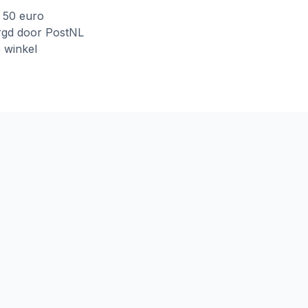
f 50 euro
rgd door PostNL
e winkel