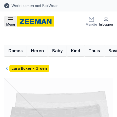
Werkt samen met FairWear
Menu
Mandje
Inloggen
Dames
Heren
Baby
Kind
Thuis
Bas
Terug
Lara Boxer - Groen