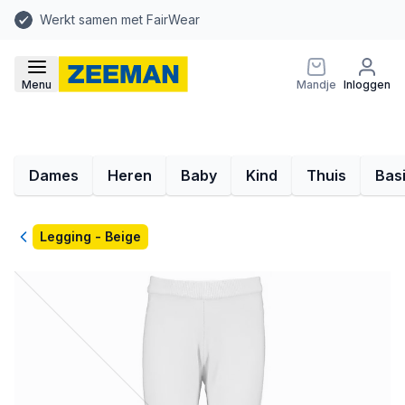
Werkt samen met FairWear
Menu
Mandje
Inloggen
Dames
Heren
Baby
Kind
Thuis
Bas
Terug
Legging - Beige