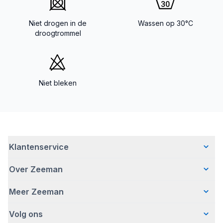
Niet drogen in de
Wassen op 30°C
droogtrommel
Niet bleken
Klantenservice
Over Zeeman
Veelgestelde vragen
Contact
Meer Zeeman
Wie wij zijn
Bezorgen
Ons verhaal
Betalen
Volg ons
Veiligheidswaarschuwing
Hoe wij verantwoord ondernemen
Retourneren