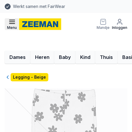
Werkt samen met FairWear
Menu
Mandje
Inloggen
Dames
Heren
Baby
Kind
Thuis
Bas
Terug
Legging - Beige