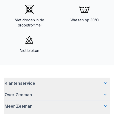
Niet drogen in de
Wassen op 30°C
droogtrommel
Niet bleken
Klantenservice
Over Zeeman
Veelgestelde vragen
Contact
Meer Zeeman
Wie wij zijn
Bezorgen
Ons verhaal