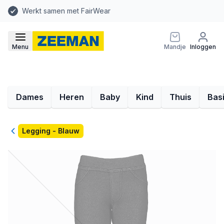
Werkt samen met FairWear
Menu
Mandje
Inloggen
Dames
Heren
Baby
Kind
Thuis
Bas
Terug
Legging - Blauw