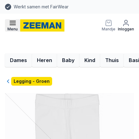
Werkt samen met FairWear
Menu
Mandje
Inloggen
Dames
Heren
Baby
Kind
Thuis
Bas
Terug
Legging - Groen