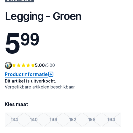
Legging - Groen
5
9
9
5.00
/
5.00
Productinformatie
Dit artikel is uitverkocht.
Vergelijkbare artikelen beschikbaar.
Kies maat
134
140
146
152
158
164