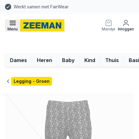
Werkt samen met FairWear
Menu
Mandje
Inloggen
Dames
Heren
Baby
Kind
Thuis
Bas
Terug
Legging - Groen