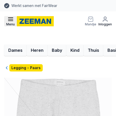
Werkt samen met FairWear
Menu
Mandje
Inloggen
Dames
Heren
Baby
Kind
Thuis
Bas
Terug
Legging - Paars