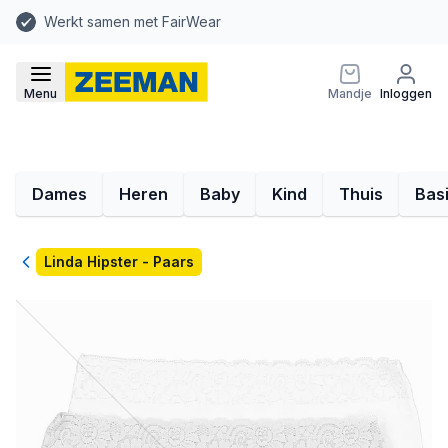
Werkt samen met FairWear
Menu
Mandje
Inloggen
Dames
Heren
Baby
Kind
Thuis
Bas
Terug
Linda Hipster - Paars