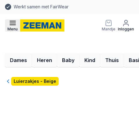
Werkt samen met FairWear
Menu
Mandje
Inloggen
Dames
Heren
Baby
Kind
Thuis
Bas
Terug
Luierzakjes - Beige