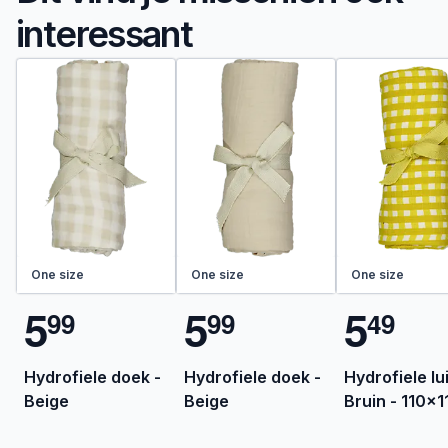
interessant
One size
One size
One size
5
5
5
9
9
9
9
4
9
Hydrofiele doek -
Hydrofiele doek -
Hydrofiele lui
Beige
Beige
Bruin - 110x1
cm