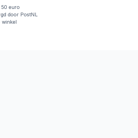
f 50 euro
rgd door PostNL
e winkel