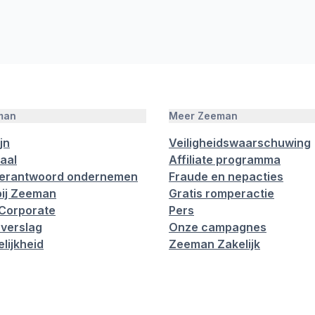
man
Meer Zeeman
jn
Veiligheidswaarschuwing
aal
Affiliate programma
verantwoord ondernemen
Fraude en nepacties
ij Zeeman
Gratis romperactie
Corporate
Pers
verslag
Onze campagnes
lijkheid
Zeeman Zakelijk