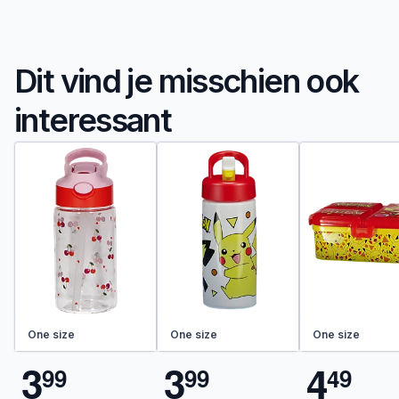
Dit vind je misschien ook
interessant
One size
One size
One size
3
3
4
9
9
9
9
4
9