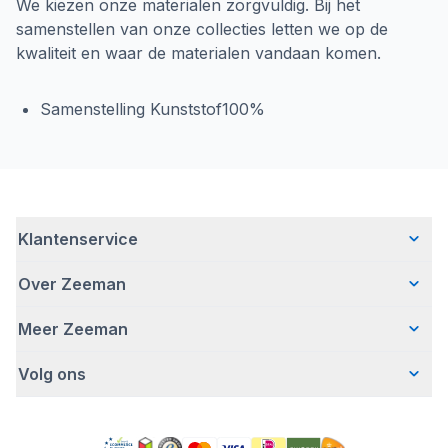
We kiezen onze materialen zorgvuldig. Bij het
samenstellen van onze collecties letten we op de
kwaliteit en waar de materialen vandaan komen.
Samenstelling Kunststof100%
Klantenservice
Over Zeeman
Veelgestelde vragen
Contact
Meer Zeeman
Wie wij zijn
Bezorgen
Ons verhaal
Betalen
Volg ons
Veiligheidswaarschuwing
Hoe wij verantwoord ondernemen
Retourneren
Affiliate programma
Werken bij Zeeman
Garantie
Facebook
Fraude en nepacties
Zeeman Corporate
Account