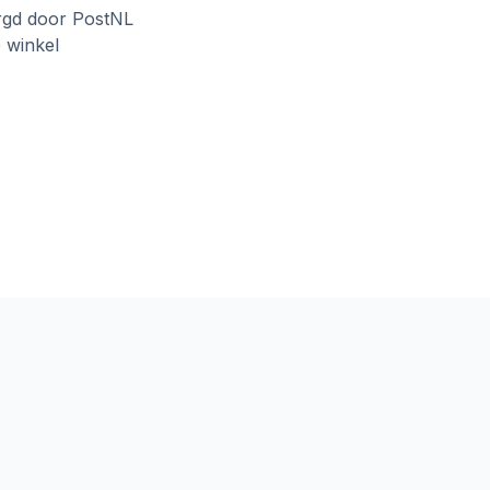
rgd door PostNL
e winkel