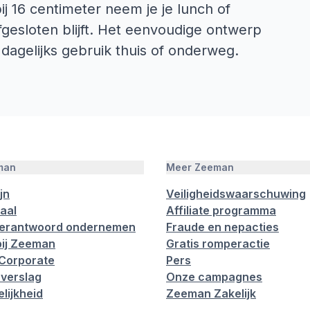
j 16 centimeter neem je je lunch of
fgesloten blijft. Het eenvoudige ontwerp
dagelijks gebruik thuis of onderweg.
man
Meer Zeeman
jn
Veiligheidswaarschuwing
aal
Affiliate programma
verantwoord ondernemen
Fraude en nepacties
ij Zeeman
Gratis romperactie
Corporate
Pers
verslag
Onze campagnes
lijkheid
Zeeman Zakelijk