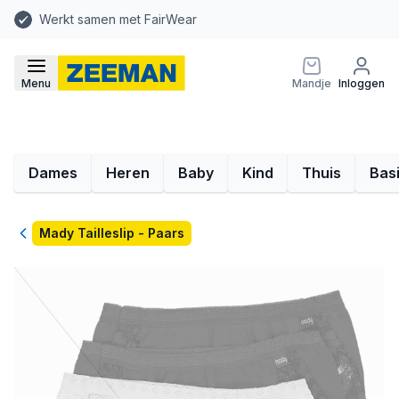
Werkt samen met FairWear
Menu
Mandje
Inloggen
Dames
Heren
Baby
Kind
Thuis
Bas
Terug
Mady Tailleslip - Paars