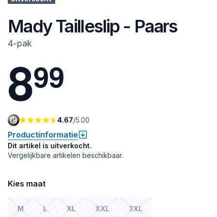
Mady Tailleslip - Paars
4-pak
8
9
9
4.67
/
5.00
Productinformatie
Dit artikel is uitverkocht.
Vergelijkbare artikelen beschikbaar.
Kies maat
M
L
XL
XXL
3XL