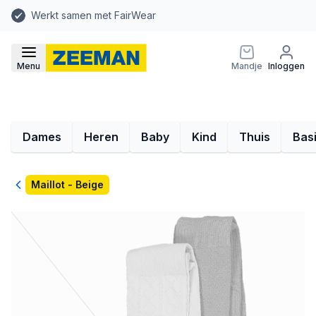
Werkt samen met FairWear
Menu
Mandje
Inloggen
Dames
Heren
Baby
Kind
Thuis
Bas
Terug
Maillot - Beige