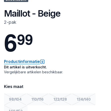
Maillot - Beige
2-pak
6
9
9
Productinformatie
Dit artikel is uitverkocht.
Vergelijkbare artikelen beschikbaar.
Kies maat
98/104
110/116
122/128
134/140