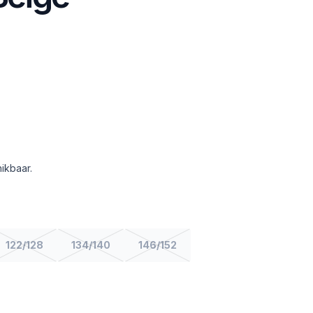
ikbaar.
122/128
134/140
146/152