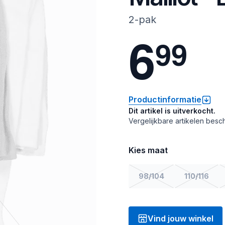
2-pak
6
9
9
Productinformatie
Dit artikel is uitverkocht.
Vergelijkbare artikelen besch
Kies maat
98/104
110/116
Vind jouw winkel