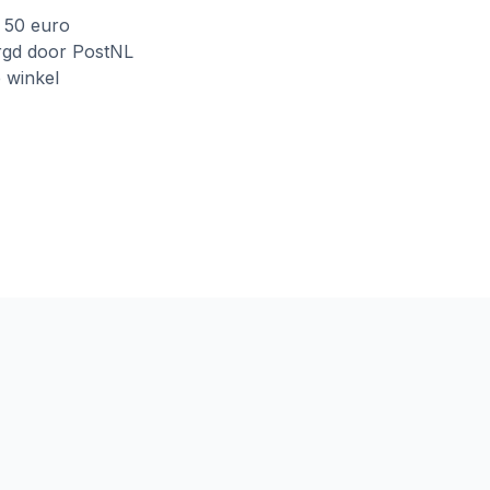
f 50 euro
rgd door PostNL
e winkel