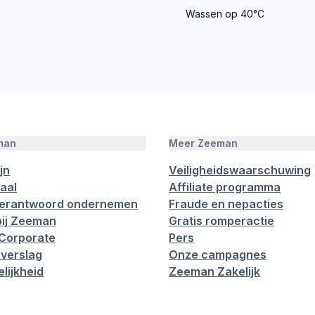
Wassen op 40°C
man
Meer Zeeman
jn
Veiligheidswaarschuwing
aal
Affiliate programma
verantwoord ondernemen
Fraude en nepacties
ij Zeeman
Gratis romperactie
Corporate
Pers
verslag
Onze campagnes
lijkheid
Zeeman Zakelijk