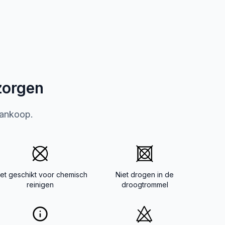
zorgen
aankoop.
iet geschikt voor chemisch
Niet drogen in de
reinigen
droogtrommel