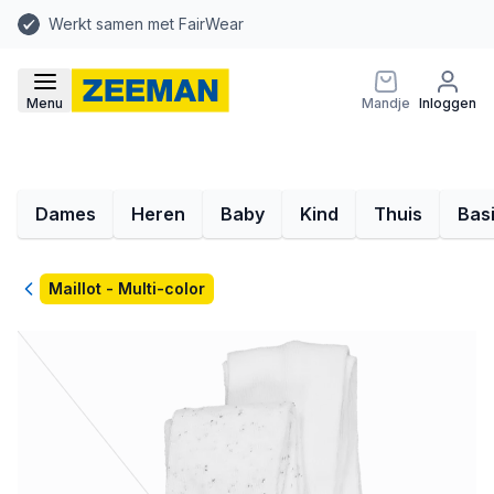
Werkt samen met FairWear
Menu
Mandje
Inloggen
Dames
Heren
Baby
Kind
Thuis
Bas
Terug
Maillot - Multi-color