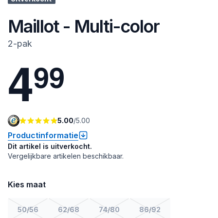
Maillot - Multi-color
2-pak
4
9
9
5.00
/
5.00
Productinformatie
Dit artikel is uitverkocht.
Vergelijkbare artikelen beschikbaar.
Kies maat
50/56
62/68
74/80
86/92