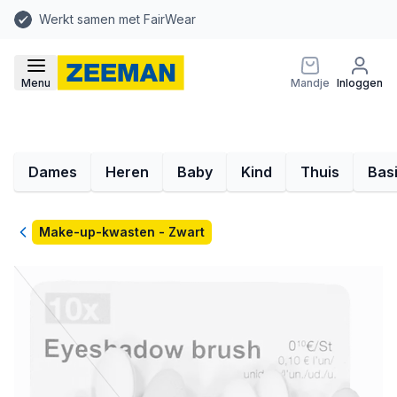
Werkt samen met FairWear
Menu
Mandje
Inloggen
Dames
Heren
Baby
Kind
Thuis
Bas
Terug
Make-up-kwasten - Zwart