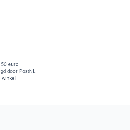
f 50 euro
rgd door PostNL
e winkel