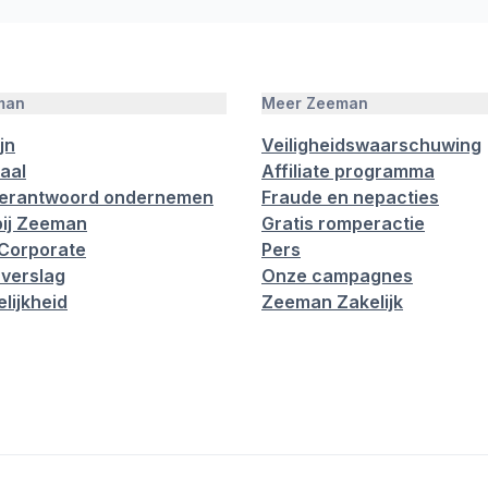
man
Meer Zeeman
jn
Veiligheidswaarschuwing
aal
Affiliate programma
verantwoord ondernemen
Fraude en nepacties
ij Zeeman
Gratis romperactie
Corporate
Pers
verslag
Onze campagnes
lijkheid
Zeeman Zakelijk