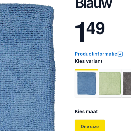
Blauw
1
4
9
Productinformatie
Kies variant
Kies maat
One size