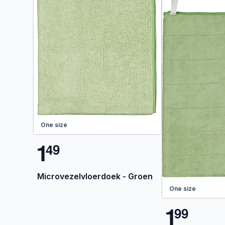
One size
1
4
9
Microvezelvloerdoek - Groen
One size
1
9
9