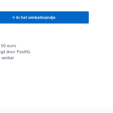
In het winkelmandje
f 50 euro
rgd door PostNL
e winkel