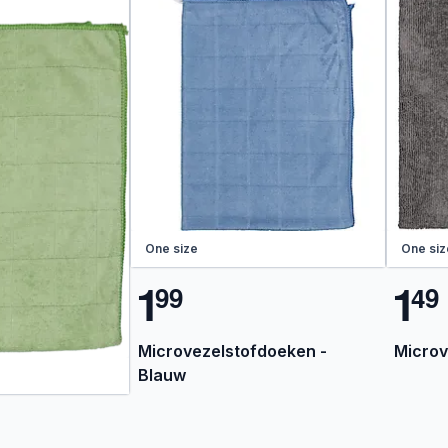
One size
One siz
1
1
9
9
4
9
Microvezelstofdoeken -
Microv
Blauw