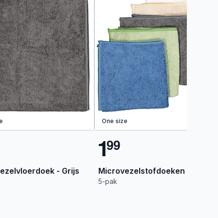
e
One size
1
9
9
ezelvloerdoek - Grijs
Microvezelstofdoeken - Beige
5-pak