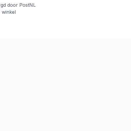
rgd door PostNL
e winkel