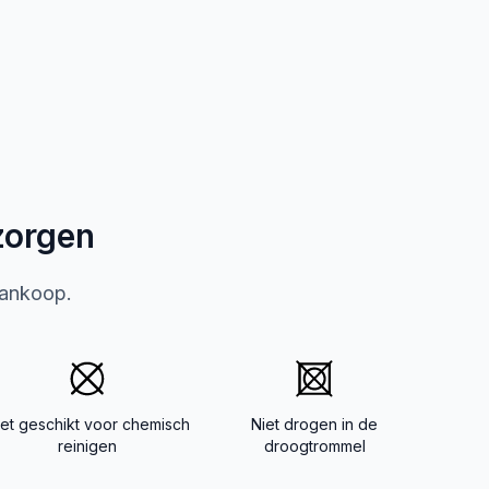
zorgen
aankoop.
iet geschikt voor chemisch
Niet drogen in de
reinigen
droogtrommel