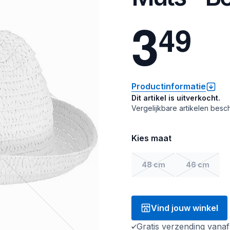
3
4
9
Productinformatie
Dit artikel is uitverkocht.
Vergelijkbare artikelen besch
Kies maat
48 cm
46 cm
Vind jouw winkel
Gratis verzending vana