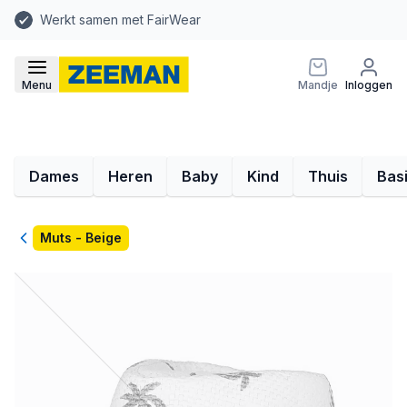
Werkt samen met FairWear
Menu
Mandje
Inloggen
Dames
Heren
Baby
Kind
Thuis
Bas
Terug
Muts - Beige