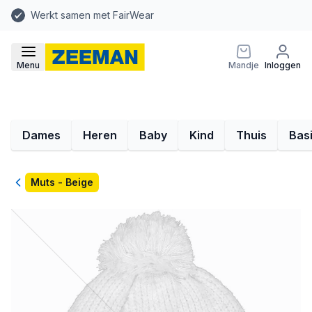
Werkt samen met FairWear
Menu
Mandje
Inloggen
Dames
Heren
Baby
Kind
Thuis
Bas
Terug
Muts - Beige