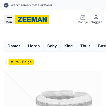
Werkt samen met FairWear
Menu
Mandje
Inloggen
Dames
Heren
Baby
Kind
Thuis
Bas
Terug
Muts - Beige