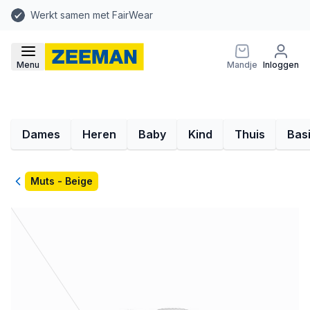
Werkt samen met FairWear
Menu
Mandje
Inloggen
Dames
Heren
Baby
Kind
Thuis
Bas
Terug
Muts - Beige