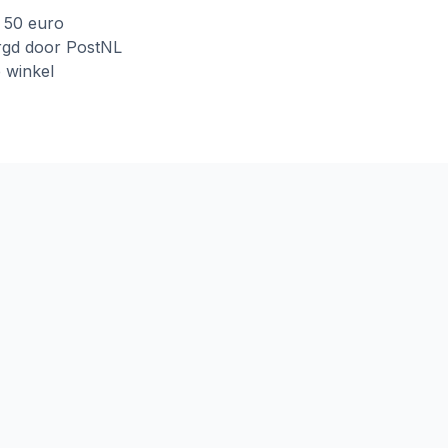
f 50 euro
rgd door PostNL
e winkel