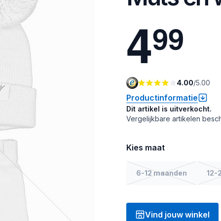
4
9
9
4.00
/
5.00
Productinformatie
Dit artikel is uitverkocht.
Vergelijkbare artikelen besch
Kies maat
6-12 maanden
12-
Vind jouw winkel