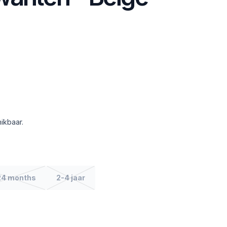
ikbaar.
24 months
2-4 jaar