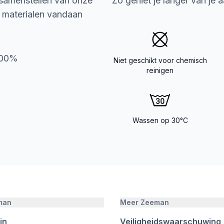
 samenstellen van onze
Zo geniet je langer van je 
e materialen vandaan
100%
Niet geschikt voor chemisch
reinigen
Wassen op 30°C
man
Meer Zeeman
jn
Veiligheidswaarschuwing