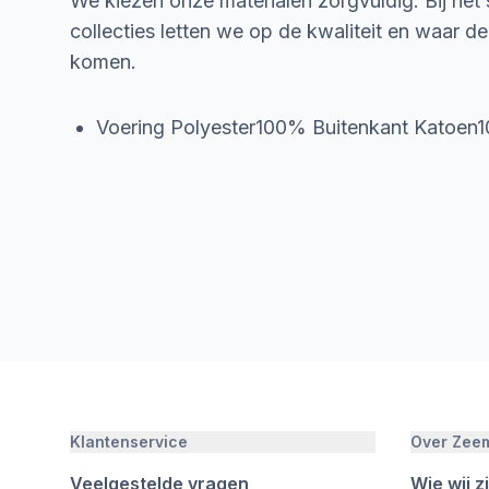
We kiezen onze materialen zorgvuldig. Bij het
collecties letten we op de kwaliteit en waar d
komen.
Voering Polyester100% Buitenkant Katoen
Klantenservice
Over Zee
Veelgestelde vragen
Wie wij zi