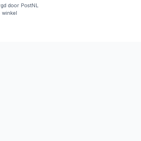
rgd door PostNL
e winkel