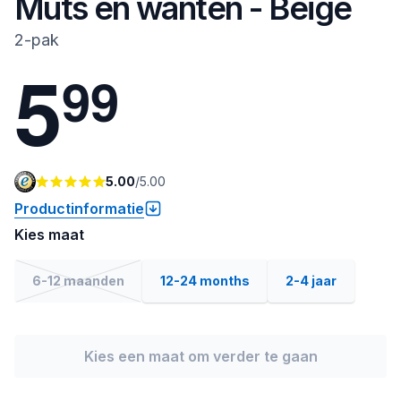
Muts en wanten - Beige
2-pak
5
9
9
5.00
/
5.00
Productinformatie
Kies maat
6-12 maanden
12-24 months
2-4 jaar
Kies een maat om verder te gaan