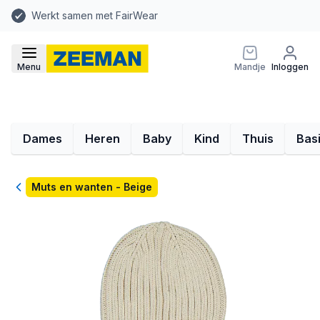
Werkt samen met FairWear
Menu
Mandje
Inloggen
Dames
Heren
Baby
Kind
Thuis
Bas
Terug
Muts en wanten - Beige