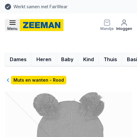
Werkt samen met FairWear
Menu
Mandje
Inloggen
Dames
Heren
Baby
Kind
Thuis
Bas
Terug
Muts en wanten - Rood