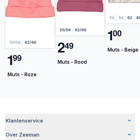
50
56
62
6
1
0
0
50/56
62/68
2
4
9
50/56
62/68
Muts - Beige
1
9
9
Muts - Rood
Muts - Roze
Klantenservice
Over Zeeman
Veelgestelde vragen