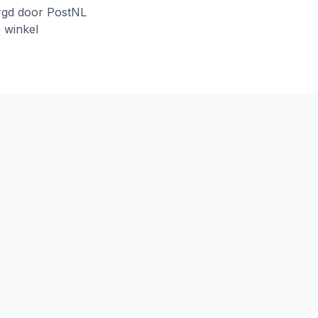
rgd door PostNL
e winkel