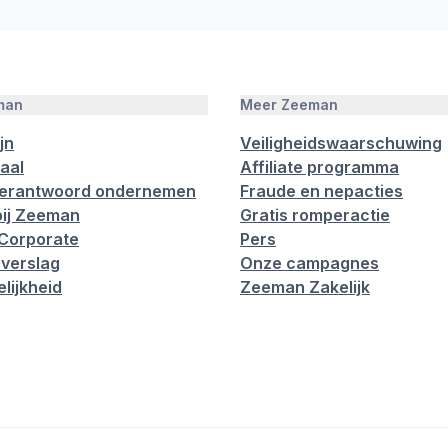
man
Meer Zeeman
jn
Veiligheidswaarschuwing
aal
Affiliate programma
verantwoord ondernemen
Fraude en nepacties
ij Zeeman
Gratis romperactie
Corporate
Pers
verslag
Onze campagnes
lijkheid
Zeeman Zakelijk