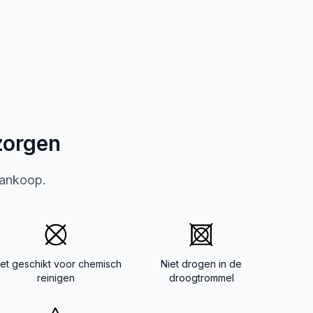
zorgen
aankoop.
iet geschikt voor chemisch
Niet drogen in de
reinigen
droogtrommel