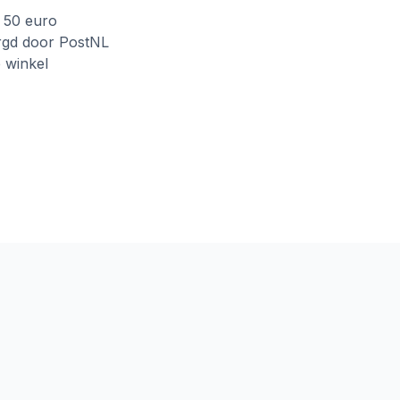
f 50 euro
rgd door PostNL
e winkel