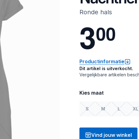
Ronde hals
3
0
0
Productinformatie
Dit artikel is uitverkocht.
Vergelijkbare artikelen besch
Kies maat
S
M
L
XL
Vind jouw winkel