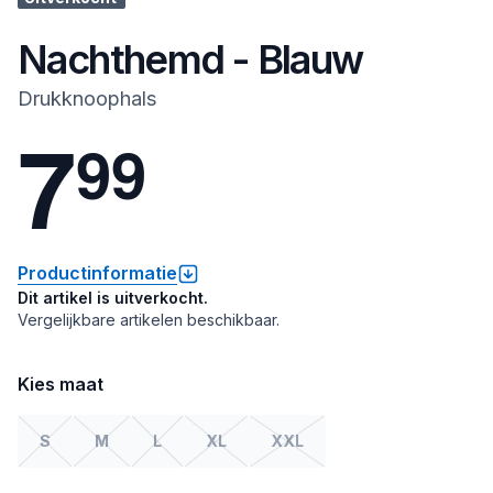
Nachthemd - Blauw
Drukknoophals
7
9
9
Productinformatie
Dit artikel is uitverkocht.
Vergelijkbare artikelen beschikbaar.
Kies maat
S
M
L
XL
XXL