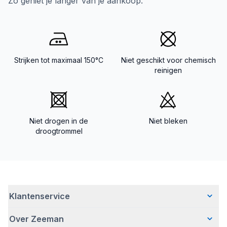
Zo geniet je langer van je aankoop.
Strijken tot maximaal 150°C
Niet geschikt voor chemisch
reinigen
Niet drogen in de
Niet bleken
droogtrommel
Klantenservice
Over Zeeman
Veelgestelde vragen