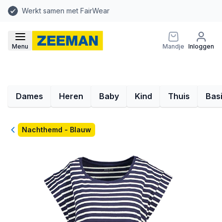
Werkt samen met FairWear
Menu
Mandje
Inloggen
Dames
Heren
Baby
Kind
Thuis
Bas
Terug
Nachthemd - Blauw