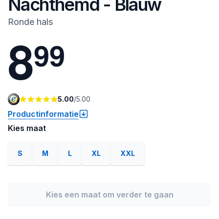
Nachthemd - Blauw
Ronde hals
8
9
9
5.00
/
5.00
Productinformatie
Kies maat
S
M
L
XL
XXL
Kies een maat om verder te gaan