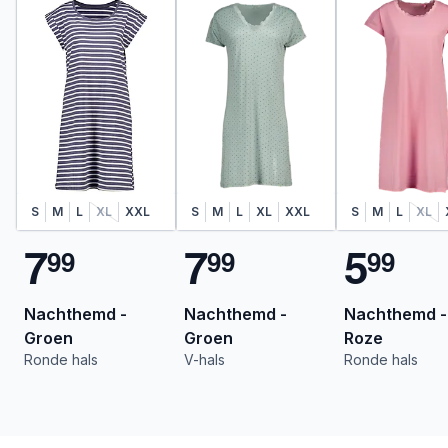
S
M
L
XL
XXL
S
M
L
XL
XXL
S
M
L
XL
7
7
5
9
9
9
9
9
9
Nachthemd -
Nachthemd -
Nachthemd -
Groen
Groen
Roze
Ronde hals
V-hals
Ronde hals