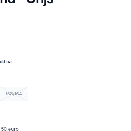
ikbaar.
158/164
f 50 euro