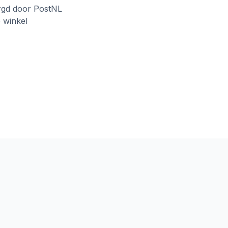
rgd door PostNL
e winkel