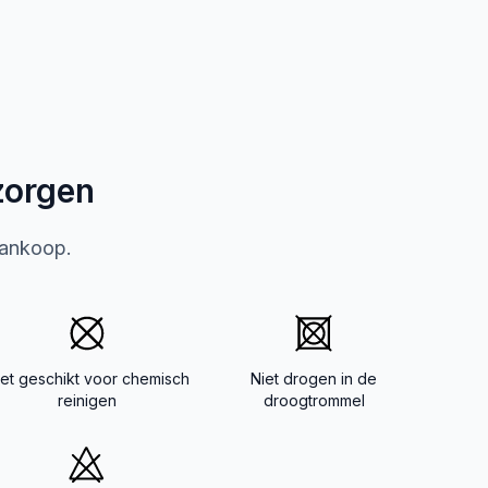
zorgen
aankoop.
iet geschikt voor chemisch
Niet drogen in de
reinigen
droogtrommel