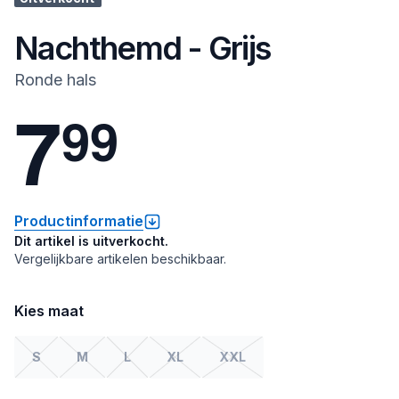
Nachthemd - Grijs
Ronde hals
7
9
9
Productinformatie
Dit artikel is uitverkocht.
Vergelijkbare artikelen beschikbaar.
Kies maat
S
M
L
XL
XXL