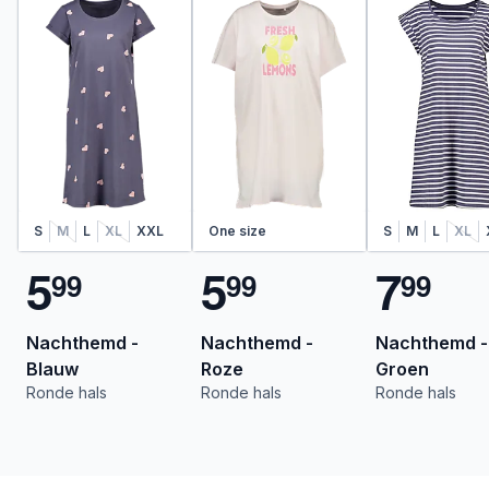
S
M
L
XL
XXL
One size
S
M
L
XL
5
5
7
9
9
9
9
9
9
Nachthemd -
Nachthemd -
Nachthemd -
Blauw
Roze
Groen
Ronde hals
Ronde hals
Ronde hals