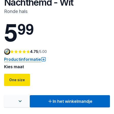
Nachthemd - Wit
Ronde hals
5
9
9
4.75
/
5.00
Productinformatie
Kies maat
One size
In het winkelmandje