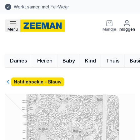
Werkt samen met FairWear
Menu
Mandje
Inloggen
Dames
Heren
Baby
Kind
Thuis
Bas
Terug
Notitieboekje - Blauw