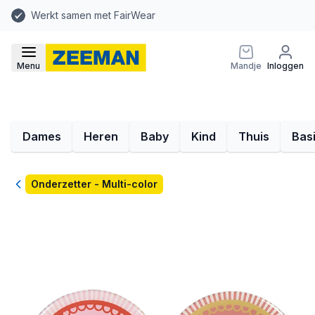
Werkt samen met FairWear
Menu
Mandje
Inloggen
Dames
Heren
Baby
Kind
Thuis
Bas
Terug
Onderzetter - Multi-color