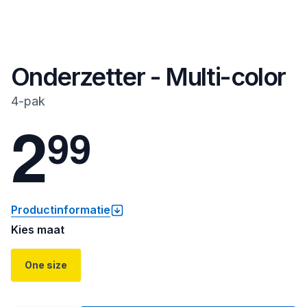
Onderzetter - Multi-color
4-pak
2
9
9
Productinformatie
Kies maat
One size