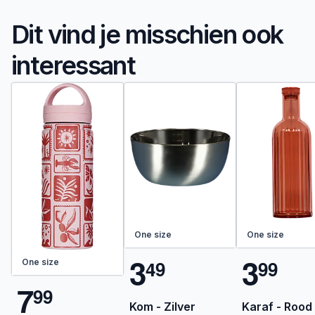
Dit vind je misschien ook
interessant
One size
One size
3
3
4
9
9
9
One size
7
9
9
Kom - Zilver
Karaf - Rood