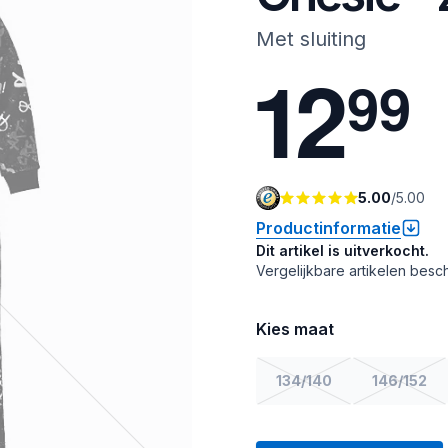
Met sluiting
1
2
9
9
5.00
/
5.00
Productinformatie
Dit artikel is uitverkocht.
Vergelijkbare artikelen besch
Kies maat
134/140
146/152