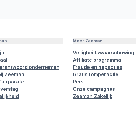
man
Meer Zeeman
jn
Veiligheidswaarschuwing
aal
Affiliate programma
verantwoord ondernemen
Fraude en nepacties
ij Zeeman
Gratis romperactie
Corporate
Pers
verslag
Onze campagnes
lijkheid
Zeeman Zakelijk