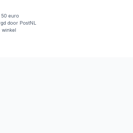
f 50 euro
rgd door PostNL
e winkel