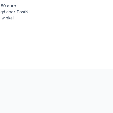
f 50 euro
rgd door PostNL
e winkel