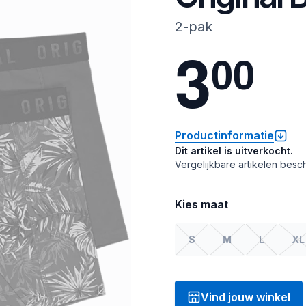
2-pak
3
0
0
Productinformatie
Dit artikel is uitverkocht.
Vergelijkbare artikelen besch
Kies maat
S
M
L
XL
Vind jouw winkel