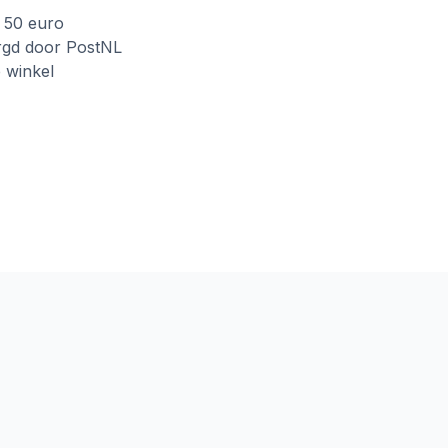
f 50 euro
rgd door PostNL
e winkel