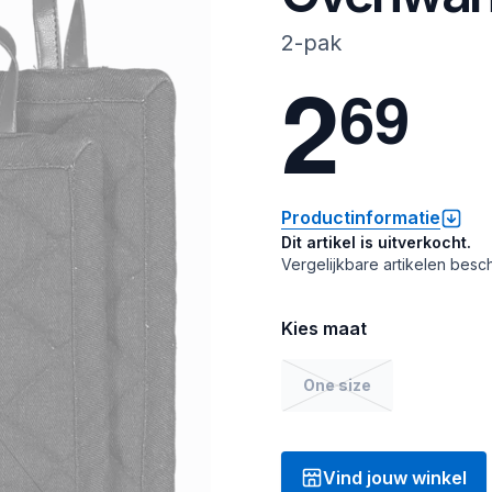
2-pak
2
6
9
Productinformatie
Dit artikel is uitverkocht.
Vergelijkbare artikelen besch
Kies maat
One size
Vind jouw winkel