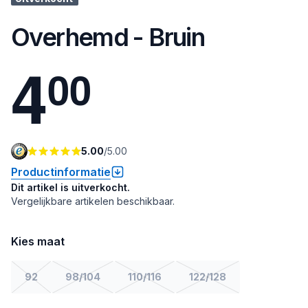
Overhemd - Bruin
4
0
0
5.00
/
5.00
Productinformatie
Dit artikel is uitverkocht.
Vergelijkbare artikelen beschikbaar.
Kies maat
92
98/104
110/116
122/128