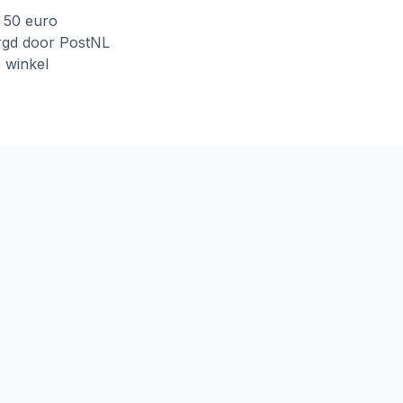
f 50 euro
rgd door PostNL
e winkel