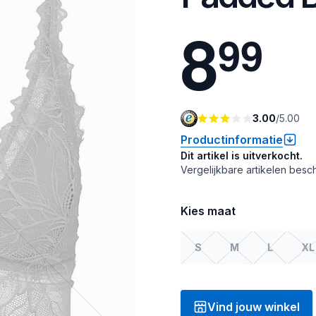
8
9
9
3.00
/
5.00
Productinformatie
Dit artikel is uitverkocht.
Vergelijkbare artikelen besch
Kies maat
S
M
L
XL
Vind jouw winkel