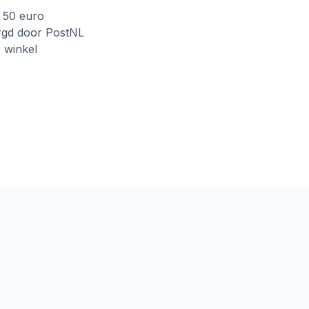
f 50 euro
rgd door PostNL
e winkel