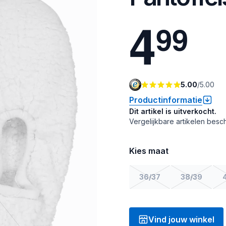
4
9
9
5.00
/
5.00
Productinformatie
Dit artikel is uitverkocht.
Vergelijkbare artikelen besch
Kies maat
36/37
38/39
Vind jouw winkel