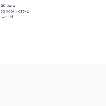
f 50 euro
rgd door PostNL
e winkel