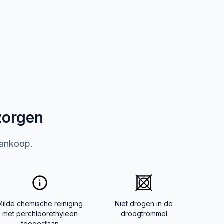
zorgen
aankoop.
Milde chemische reiniging
Niet drogen in de
met perchloorethyleen
droogtrommel
toegestaan