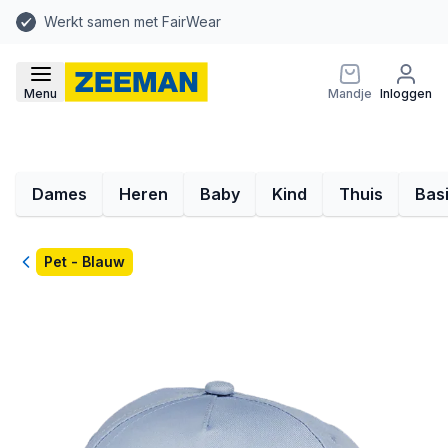
Werkt samen met FairWear
Menu
Mandje
Inloggen
Dames
Heren
Baby
Kind
Thuis
Bas
Terug
Pet - Blauw