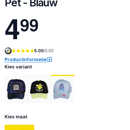
Pet - Blauw
4
9
9
5.00
/
5.00
Productinformatie
Kies variant
Kies maat