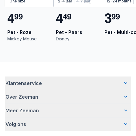
One size
2-4 jaar
4-7 jaar
12-24 months
4
4
3
9
9
4
9
9
9
Pet - Roze
Pet - Paars
Pet - Multi-c
Mickey Mouse
Disney
Klantenservice
Over Zeeman
Veelgestelde vragen
Contact
Meer Zeeman
Wie wij zijn
Bezorgen
Ons verhaal
Betalen
Volg ons
Veiligheidswaarschuwing
Hoe wij verantwoord ondernemen
Retourneren
Affiliate programma
Werken bij Zeeman
Garantie